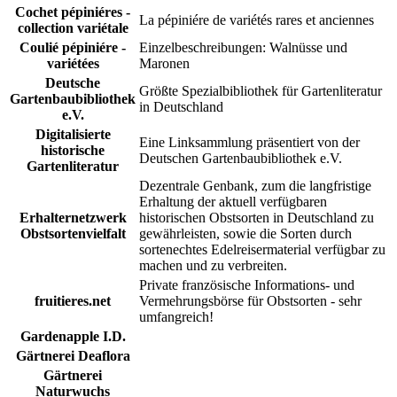
Cochet pépiniéres -
La pépiniére de variétés rares et anciennes
collection variétale
Coulié pépiniére -
Einzelbeschreibungen: Walnüsse und
variétées
Maronen
Deutsche
Größte Spezialbibliothek für Gartenliteratur
Gartenbaubibliothek
in Deutschland
e.V.
Digitalisierte
Eine Linksammlung präsentiert von der
historische
Deutschen Gartenbaubibliothek e.V.
Gartenliteratur
Dezentrale Genbank, zum die langfristige
Erhaltung der aktuell verfügbaren
Erhalternetzwerk
historischen Obstsorten in Deutschland zu
Obstsortenvielfalt
gewährleisten, sowie die Sorten durch
sortenechtes Edelreisermaterial verfügbar zu
machen und zu verbreiten.
Private französische Informations- und
fruitieres.net
Vermehrungsbörse für Obstsorten - sehr
umfangreich!
Gardenapple I.D.
Gärtnerei Deaflora
Gärtnerei
Naturwuchs