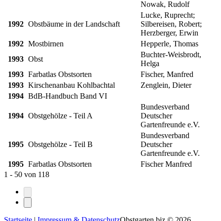
Nowak, Rudolf
Lucke, Ruprecht;
1992
Obstbäume in der Landschaft
Silbereisen, Robert;
Herzberger, Erwin
1992
Mostbirnen
Hepperle, Thomas
Buchter-Weisbrodt,
1993
Obst
Helga
1993
Farbatlas Obstsorten
Fischer, Manfred
1993
Kirschenanbau Kohlbachtal
Zenglein, Dieter
1994
BdB-Handbuch Band VI
Bundesverband
1994
Obstgehölze - Teil A
Deutscher
Gartenfreunde e.V.
Bundesverband
1995
Obstgehölze - Teil B
Deutscher
Gartenfreunde e.V.
1995
Farbatlas Obstsorten
Fischer Manfred
1 - 50
von
118
Startseite
|
Impressum & Datenschutz
Obstgarten.biz © 2026