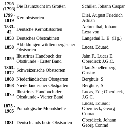
1795
Die Baumzucht im Großen
Schiller, Johann Caspar
(1793)
1799 -
Diel, August Friedrich
Kernobstsorten
1819
Adrian
1833-
Aehrenthal, Johann
Deutsche Kernobstsorten
42
Lexa von
1853
Deutsches Obstcabinett
Langethal L. E. (Hg.)
Abbildungen württembergischer
1858
Lucas, Eduard
Obstsorten
Illustrirtes Handbuch der
Jahn F., Lucas E.,
1859
Obstkunde - Erster Band
Oberdieck J.G.C.
1863-
Pfau-Schellenberg,
Schweizerische Obstsorten
1872
Gustav
1868
Niederländischer Obstgarten
Berghuis, S.
1868
Niederländischer Obstgarten
Berghuis, S
Illustrirtes Handbuch der
Lucas, Ed.; Oberdieck,
1875
Obstkunde - Vierter Band
J.G.C.
Lucas, Eduard;
1875 -
Pomologische Monatshefte
Oberdieck, Georg
1905
Conrad
Oberdieck, Johann
1881
Deutschlands beste Obstsorten
Georg Conrad