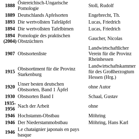
Östereichisch-Ungarische
1888
Stoll, Rudolf
Pomologie
1889
Deutschlands Apfelsorten
Engebrecht, Th.
1893
Die wertvollsten Tafeläpfel
Lucas, Friedrich
1894
Die wertvollsten Tafelbirnen
Lucas, Friedrich
1894
Pomologie des praktischen
Gaucher, Nicolas
(2004)
Obstzüchters
Landwirtschaftlicher
1907
Obstsortenliste
Verein für die Provinz
Rheinhessen
Landwirtschaftskammer
Obstsortiment für die Provinz
1915
für des Großherzogtum
Starkenburg
Hessen (Hrg.)
Unser besten deutschen
1920
ohne Autor
Obstsorten, Band 1 Äpfel
1930
Obstsorten Band I
Schaal, Gustav
1935-
Nach der Arbeit
ohne
1956
1946
Hochstamm-Obstbau
Möhring
1946
Der Niederstammobstbau
Möhring, Hans Karl
Le chataignier japonais en pays
1946
basque