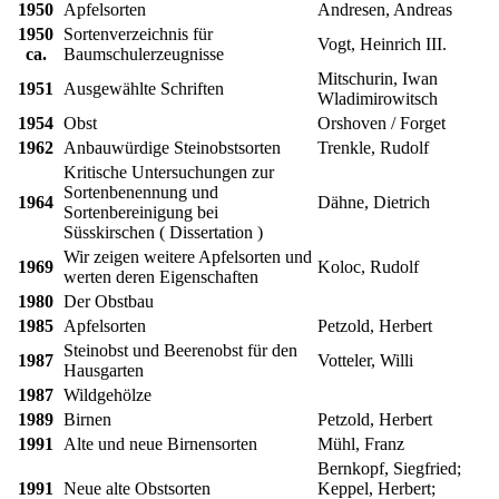
1950
Apfelsorten
Andresen, Andreas
1950
Sortenverzeichnis für
Vogt, Heinrich III.
ca.
Baumschulerzeugnisse
Mitschurin, Iwan
1951
Ausgewählte Schriften
Wladimirowitsch
1954
Obst
Orshoven / Forget
1962
Anbauwürdige Steinobstsorten
Trenkle, Rudolf
Kritische Untersuchungen zur
Sortenbenennung und
1964
Dähne, Dietrich
Sortenbereinigung bei
Süsskirschen ( Dissertation )
Wir zeigen weitere Apfelsorten und
1969
Koloc, Rudolf
werten deren Eigenschaften
1980
Der Obstbau
1985
Apfelsorten
Petzold, Herbert
Steinobst und Beerenobst für den
1987
Votteler, Willi
Hausgarten
1987
Wildgehölze
1989
Birnen
Petzold, Herbert
1991
Alte und neue Birnensorten
Mühl, Franz
Bernkopf, Siegfried;
1991
Neue alte Obstsorten
Keppel, Herbert;