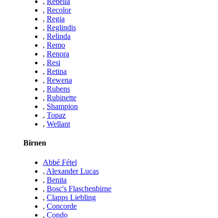
,
Rebella
,
Recolor
,
Regia
,
Reglindis
,
Relinda
,
Remo
,
Renora
,
Resi
,
Retina
,
Rewena
,
Rubens
,
Rubinette
,
Shampion
,
Topaz
,
Wellant
Birnen
Abbé Fétel
,
Alexander Lucas
,
Benita
,
Bosc's Flaschenbirne
,
Clapps Liebling
,
Concorde
,
Condo