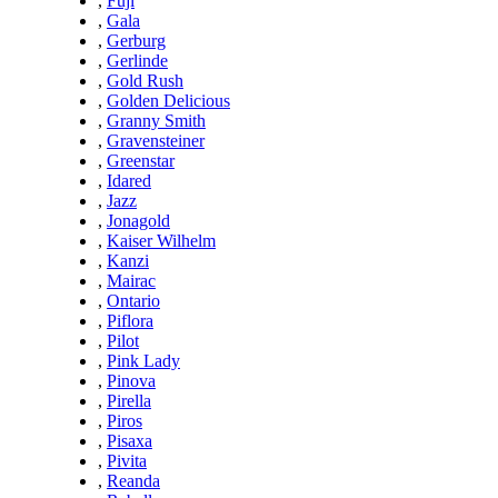
,
Fuji
,
Gala
,
Gerburg
,
Gerlinde
,
Gold Rush
,
Golden Delicious
,
Granny Smith
,
Gravensteiner
,
Greenstar
,
Idared
,
Jazz
,
Jonagold
,
Kaiser Wilhelm
,
Kanzi
,
Mairac
,
Ontario
,
Piflora
,
Pilot
,
Pink Lady
,
Pinova
,
Pirella
,
Piros
,
Pisaxa
,
Pivita
,
Reanda