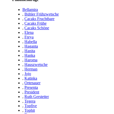
Bellamira
,
Bühler Frühzwetsche
,
Cacaks Fruchtbare
,
Cacaks Frühe
,
Cacaks Schöne
,
Elena
,
Freya
,
Habella
,
Haganta
,
Hanita
,
Hanka
,
Haroma
,
Hauszwetsche
,
Herman
,
Jojo
,
Katinka
,
Ortenauer
,
Presenta
,
President
,
Ruth Gerstetter
,
Tegera
,
Topfive
,
Tophit